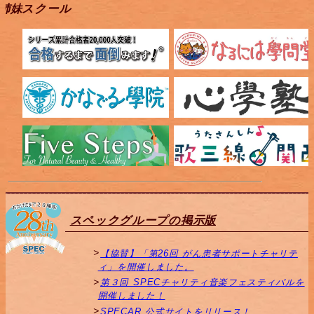
姉妹スクール
スペックグループの掲示版
【協賛】「第26回 がん患者サポートチャリテ
ィ」を開催しました。
第３回 SPECチャリティ音楽フェスティバルを
開催しました！
SPECAR 公式サイトをリリース！