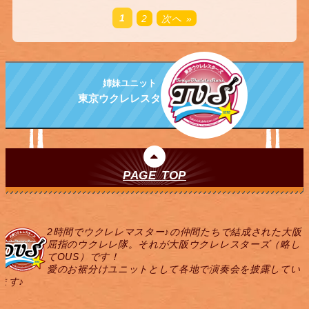
1
2
次へ »
姉妹ユニット
東京ウクレレスターズ
PAGE TOP
2時間でウクレレマスター♪の仲間たちで結成された大阪
屈指のウクレレ隊。それが大阪ウクレレスターズ（略し
てOUS）です！
愛のお裾分けユニットとして各地で演奏会を披露してい
ます♪