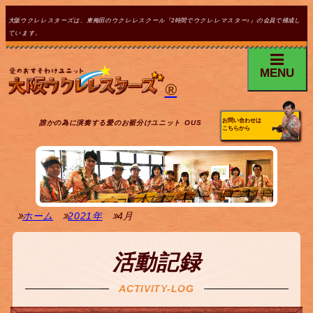
大阪ウクレレスターズは、東梅田のウクレレスクール『2時間でウクレレマスター♪』の会員で構成し
ています。
MENU
®
お問い合わせは
誰かの為に演奏する愛のお裾分けユニット OUS
こちらから
ホーム
2021年
4月
活動記録
ACTIVITY-LOG