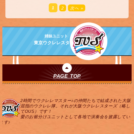
1
2
次へ »
姉妹ユニット
東京ウクレレスターズ
PAGE TOP
2時間でウクレレマスター♪の仲間たちで結成された大阪
屈指のウクレレ隊。それが大阪ウクレレスターズ（略し
てOUS）です！
愛のお裾分けユニットとして各地で演奏会を披露してい
ます♪