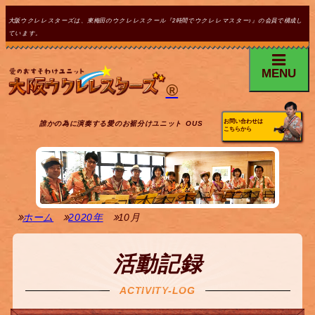
大阪ウクレレスターズは、東梅田のウクレレスクール『2時間でウクレレマスター♪』の会員で構成し
ています。
MENU
®
お問い合わせは
誰かの為に演奏する愛のお裾分けユニット OUS
こちらから
ホーム
2020年
10月
活動記録
ACTIVITY-LOG