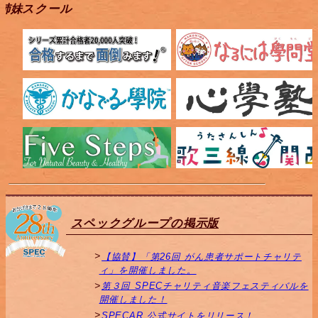
姉妹スクール
スペックグループの掲示版
【協賛】「第26回 がん患者サポートチャリテ
ィ」を開催しました。
第３回 SPECチャリティ音楽フェスティバルを
開催しました！
SPECAR 公式サイトをリリース！