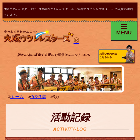
大阪ウクレレスターズは、東梅田のウクレレスクール『2時間でウクレレマスター♪』の会員で構成し
ています。
MENU
®
お問い合わせは
誰かの為に演奏する愛のお裾分けユニット OUS
こちらから
ホーム
2020年
3月
活動記録
ACTIVITY-LOG