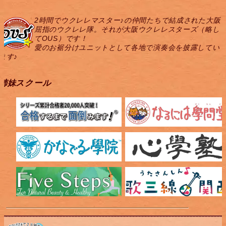
2時間でウクレレマスター♪の仲間たちで結成された大阪
屈指のウクレレ隊。それが大阪ウクレレスターズ（略し
てOUS）です！
愛のお裾分けユニットとして各地で演奏会を披露してい
ます♪
姉妹スクール