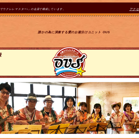
間でウクレレマスター♪』の会員で構成しています。
アク
誰かの為に演奏する愛のお裾分けユニット OUS
録