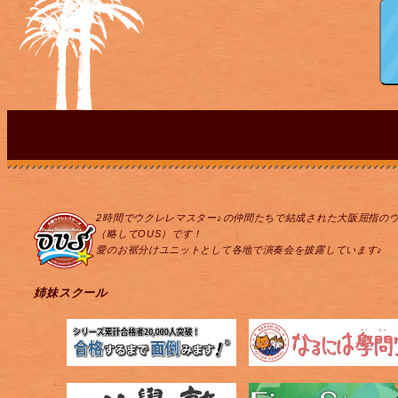
2時間でウクレレマスター♪の仲間たちで結成された大阪屈指の
（略してOUS）です！
愛のお裾分けユニットとして各地で演奏会を披露しています♪
姉妹スクール