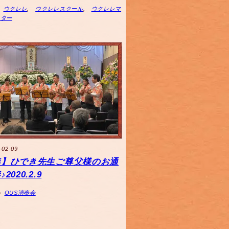
ウクレレ
,
ウクレレスクール
,
ウクレレマ
スター
-02-09
奏】ひでき先生ご尊父様のお通
2020.2.9
OUS演奏会