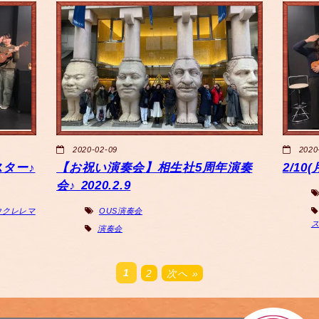
2020-02-09
2020
スター♪
【お祝い演奏会】相生社5周年演奏
2/1
会♪ 2020.2.9
ウクレレマ
OUS演奏会
演奏会
1
2
次へ »