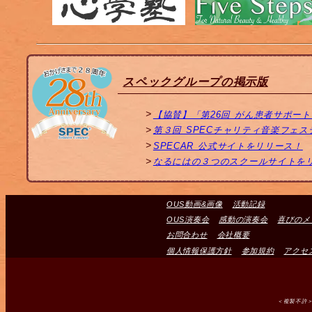
スペックグループの掲示版
【協賛】「第26回 がん患者サポー
第３回 SPECチャリティ音楽フェ
SPECAR 公式サイトをリリース！
なるにはの３つのスクールサイトを
OUS動画&画像
活動記録
OUS演奏会
感動の演奏会
喜びのメ
お問合わせ
会社概要
個人情報保護方針
参加規約
アクセ
＜複製不許