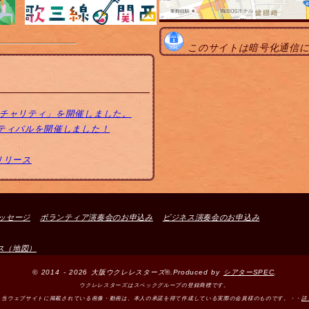
このサイトは暗号化通信
トチャリティ」を開催しました。
スティバルを開催しました！
リリース
ッセージ
ボランティア演奏会のお申込み
ビジネス演奏会のお申込み
ス（地図）
© 2014 - 2026 大阪ウクレレスターズ®.Produced by
シアターSPEC
.
ウクレレスターズはスペックグループの登録商標です。
＞当ウェブサイトに掲載されている画像・動画は、本人の承諾を得て作成している実際の会員様のものです。・・
詳