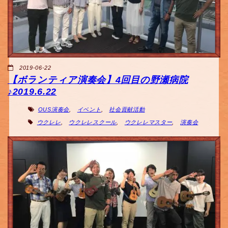
2019-06-22
【ボランティア演奏会】4回目の野瀬病院
♪2019.6.22
OUS演奏会
,
イベント
,
社会貢献活動
ウクレレ
,
ウクレレスクール
,
ウクレレマスター
,
演奏会