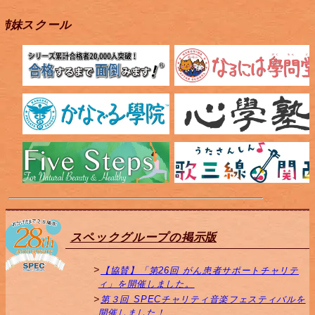
姉妹スクール
スペックグループの掲示版
【協賛】「第26回 がん患者サポートチャリテ
ィ」を開催しました。
第３回 SPECチャリティ音楽フェスティバルを
開催しました！