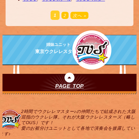
1
2
次へ »
姉妹ユニット
東京ウクレレスターズ
PAGE TOP
2時間でウクレレマスター♪の仲間たちで結成された大阪
屈指のウクレレ隊。それが大阪ウクレレスターズ（略し
てOUS）です！
愛のお裾分けユニットとして各地で演奏会を披露してい
ます♪