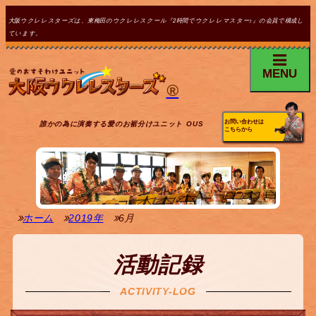
大阪ウクレレスターズは、東梅田のウクレレスクール『2時間でウクレレマスター♪』の会員で構成し
ています。
MENU
®
お問い合わせは
誰かの為に演奏する愛のお裾分けユニット OUS
こちらから
ホーム
2019年
6月
活動記録
ACTIVITY-LOG