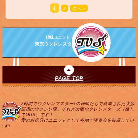
1
2
次へ »
姉妹ユニット
東京ウクレレスターズ
PAGE TOP
2時間でウクレレマスター♪の仲間たちで結成された大阪
屈指のウクレレ隊。それが大阪ウクレレスターズ（略し
てOUS）です！
愛のお裾分けユニットとして各地で演奏会を披露してい
ます♪