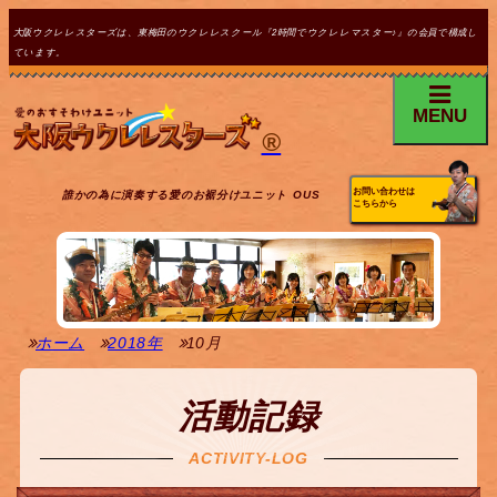
大阪ウクレレスターズは、東梅田のウクレレスクール『2時間でウクレレマスター♪』の会員で構成し
ています。
MENU
®
お問い合わせは
誰かの為に演奏する愛のお裾分けユニット OUS
こちらから
ホーム
2018年
10月
活動記録
ACTIVITY-LOG