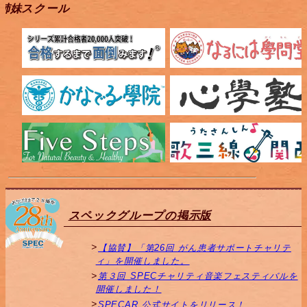
姉妹スクール
スペックグループの掲示版
【協賛】「第26回 がん患者サポートチャリテ
ィ」を開催しました。
第３回 SPECチャリティ音楽フェスティバルを
開催しました！
SPECAR 公式サイトをリリース！