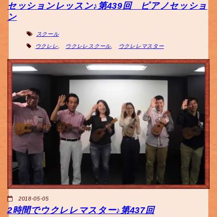
セッションレッスン♪第439回 ピアノセッショ
ン
スクール
ウクレレ
,
ウクレレスクール
,
ウクレレマスター
2018-05-05
2時間でウクレレマスター♪第437回