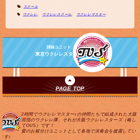
スクール
ウクレレ
,
ウクレレスクール
,
ウクレレマスター
姉妹ユニット
東京ウクレレスターズ
PAGE TOP
2時間でウクレレマスター♪の仲間たちで結成された大阪
屈指のウクレレ隊。それが大阪ウクレレスターズ（略し
てOUS）です！
愛のお裾分けユニットとして各地で演奏会を披露してい
ます♪