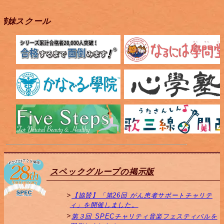
姉妹スクール
スペックグループの掲示版
【協賛】「第26回 がん患者サポートチャリテ
ィ」を開催しました。
第３回 SPECチャリティ音楽フェスティバルを