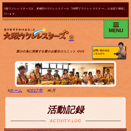
大阪ウクレレスターズは、東梅田のウクレレスクール『2時間でウクレレマスター♪』の会員で構成し
ています。
MENU
®
お問い合わせは
誰かの為に演奏する愛のお裾分けユニット OUS
こちらから
ホーム
2017年
6月
活動記録
ACTIVITY-LOG