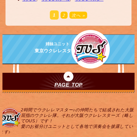
1
2
次へ »
姉妹ユニット
東京ウクレレスターズ
PAGE TOP
2時間でウクレレマスター♪の仲間たちで結成された大阪
屈指のウクレレ隊。それが大阪ウクレレスターズ（略し
てOUS）です！
愛のお裾分けユニットとして各地で演奏会を披露してい
ます♪