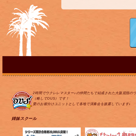
2時間でウクレレマスター♪の仲間たちで結成された大阪屈指の
（略してOUS）です！
愛のお裾分けユニットとして各地で演奏会を披露しています♪
姉妹スクール