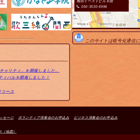
梅田イーストビル８階
050-3530-8996
このサイトは暗号化通信
トチャリティ」を開催しました。
スティバルを開催しました！
リリース
ッセージ
ボランティア演奏会のお申込み
ビジネス演奏会のお申込み
ス（地図）