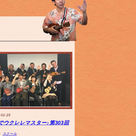
-01-25
でウクレレマスター♪第303回
スクール