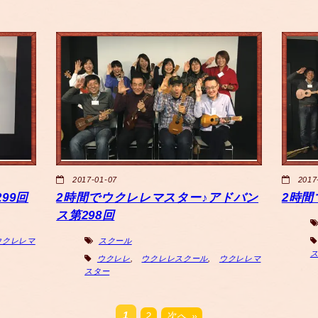
2017-01-07
2017
99回
2時間でウクレレマスター♪アドバン
2時間
ス第298回
ウクレレマ
スクール
ウクレレ
,
ウクレレスクール
,
ウクレレマ
スター
1
2
次へ »