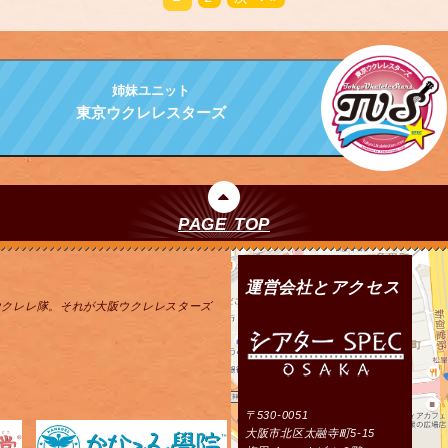
姉妹ユニット
東京ウクレレスターズ
PAGE TOP
運営会社とアクセス
ウクレレ隊。それが大阪ウクレレスターズ
〒530-0051
大阪市北区太融寺町5-15