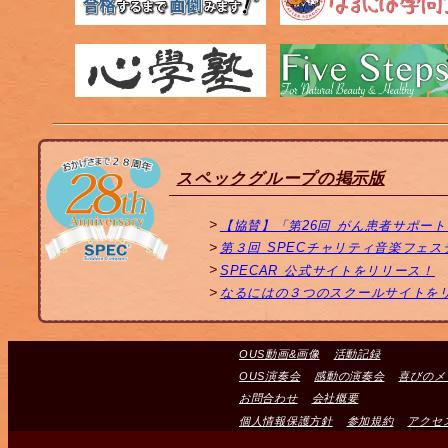
スペックグループの掲示版
【協賛】「第26回 がん患者サポー
第３回 SPECチャリティ音楽フェ
SPECAR 公式サイトをリリース！
なるにはの３つのスクールサイトを
OUS動画&画像
活動記録
OUS演奏会
感動の演奏会
喜びのメ
お問合わせ
会社概要
個人情報保護方針
参加規約
アクセ