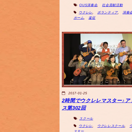
OUS演奏会
,
社会貢献活動
ウクレレ
,
ボランティア
,
演奏
ホーム
,
遠征
2017-01-25
2時間でウクレレマスター♪ア
ス第302回
スクール
ウクレレ
,
ウクレレスクール
,
スター