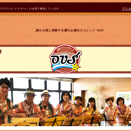
間でウクレレマスター♪』の会員で構成しています。
アク
誰かの為に演奏する愛のお裾分けユニット OUS
録