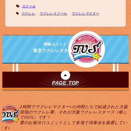
スクール
ウクレレ
,
ウクレレスクール
,
ウクレレマスター
姉妹ユニット
東京ウクレレスターズ
PAGE TOP
2時間でウクレレマスター♪の仲間たちで結成された大阪
屈指のウクレレ隊。それが大阪ウクレレスターズ（略し
てOUS）です！
愛のお裾分けユニットとして各地で演奏会を披露してい
ます♪