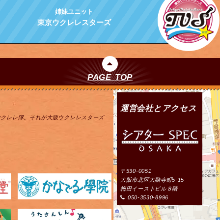
姉妹ユニット
東京ウクレレスターズ
PAGE TOP
運営会社とアクセス
ウクレレ隊。それが大阪ウクレレスターズ
〒530-0051
大阪市北区太融寺町5-15
梅田イーストビル８階
050-3530-8996