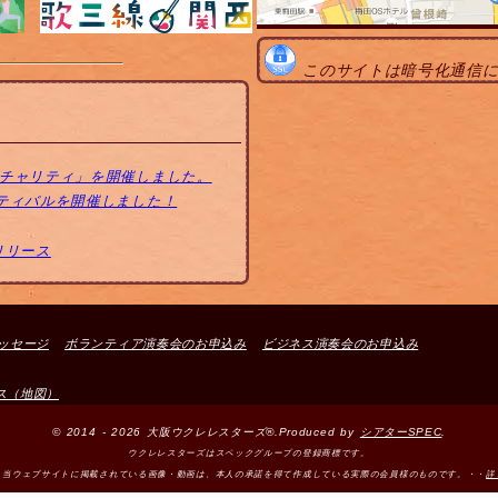
このサイトは暗号化通信
トチャリティ」を開催しました。
スティバルを開催しました！
リリース
ッセージ
ボランティア演奏会のお申込み
ビジネス演奏会のお申込み
ス（地図）
© 2014 - 2026 大阪ウクレレスターズ®.Produced by
シアターSPEC
.
ウクレレスターズはスペックグループの登録商標です。
＞当ウェブサイトに掲載されている画像・動画は、本人の承諾を得て作成している実際の会員様のものです。・・
詳