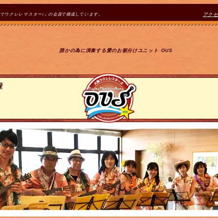
間でウクレレマスター♪』の会員で構成しています。
アク
誰かの為に演奏する愛のお裾分けユニット OUS
録