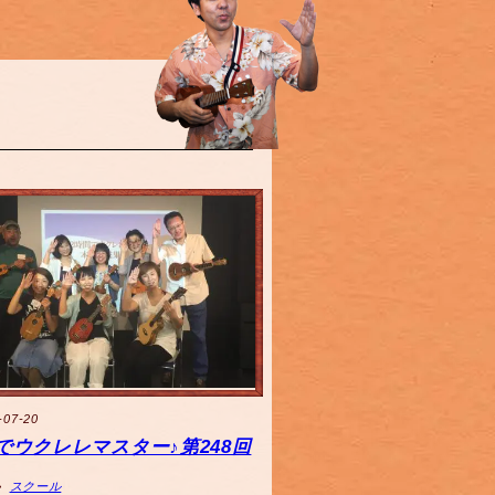
-07-20
でウクレレマスター♪第248回
スクール