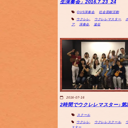
生演奏会」2016.7.23_24
OUS演奏会
,
社会貢献活動
ウクレレ
,
ウクレレマスター
,
ア
,
演奏会
,
遠征
2016-07-16
2時間でウクレレマスター♪第2
スクール
ウクレレ
,
ウクレレスクール
,
スター