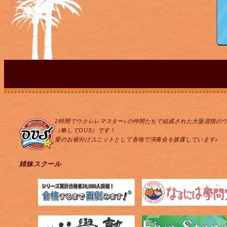
2時間でウクレレマスター♪の仲間たちで結成された大阪屈指の
（略してOUS）です！
愛のお裾分けユニットとして各地で演奏会を披露しています♪
姉妹スクール