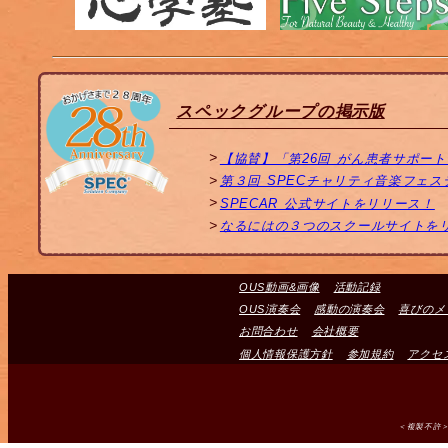
スペックグループの掲示版
【協賛】「第26回 がん患者サポー
第３回 SPECチャリティ音楽フェ
SPECAR 公式サイトをリリース！
なるにはの３つのスクールサイトを
OUS動画&画像
活動記録
OUS演奏会
感動の演奏会
喜びのメ
お問合わせ
会社概要
個人情報保護方針
参加規約
アクセ
＜複製不許