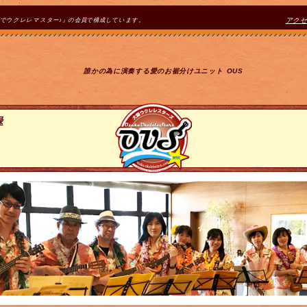
間でウクレレマスター♪』の会員で構成しています。
アク
誰かの為に演奏する愛のお裾分けユニット OUS
録