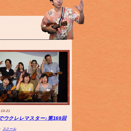
-10-21
でウクレレマスター♪第169回
スクール