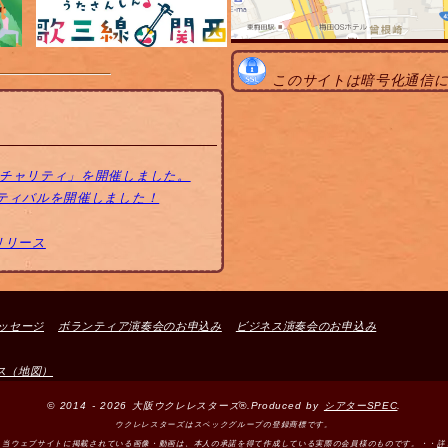
このサイトは暗号化通信
トチャリティ」を開催しました。
スティバルを開催しました！
リリース
ッセージ
ボランティア演奏会のお申込み
ビジネス演奏会のお申込み
ス（地図）
© 2014 - 2026 大阪ウクレレスターズ®.Produced by
シアターSPEC
.
ウクレレスターズはスペックグループの登録商標です。
＞当ウェブサイトに掲載されている画像・動画は、本人の承諾を得て作成している実際の会員様のものです。・・
詳