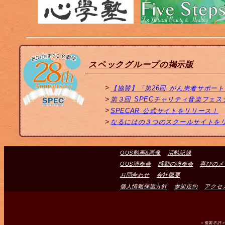
スペックグループの掲示版
【協賛】「第26回 がん患者サポー
第３回 SPECチャリティ音楽フェ
SPECAR 公式サイトをリリース！
なるにはの３つのスクールサイトを
OUS動画&画像
活動記録
OUS演奏会
感動の演奏会
喜びのメ
お問合わせ
会社概要
個人情報保護方針
参加規約
アクセ
＜複製不許