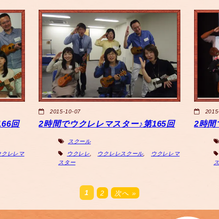
2015-10-07
2015
66回
2時間でウクレレマスター♪第165回
2時間
スクール
ウクレレマ
ウクレレ
,
ウクレレスクール
,
ウクレレマ
スター
1
2
次へ »