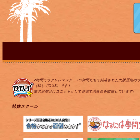
2時間でウクレレマスター♪の仲間たちで結成された大阪屈指の
（略してOUS）です！
愛のお裾分けユニットとして各地で演奏会を披露しています♪
姉妹スクール