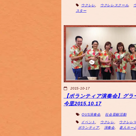
ウクレレ
,
ウクレレスクール
,
スター
2015-10-17
【ボランティア演奏会】グラ
今里2015.10.17
OUS演奏会
,
社会貢献活動
イベント
,
ウクレレ
,
ウクレレ
ボランティア
,
演奏会
,
老人ホー