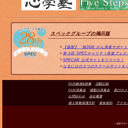
スペックグループの掲示版
【協賛】「第26回 がん患者サポー
第３回 SPECチャリティ音楽フェ
SPECAR 公式サイトをリリース！
なるにはの３つのスクールサイトを
OUS動画&画像
活動記録
OUS演奏会
感動の演奏会
喜びのメ
お問合わせ
会社概要
個人情報保護方針
参加規約
アクセ
＜複製不許