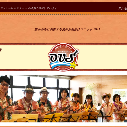
間でウクレレマスター♪』の会員で構成しています。
アク
誰かの為に演奏する愛のお裾分けユニット OUS
録