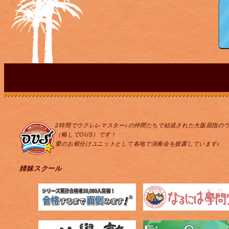
2時間でウクレレマスター♪の仲間たちで結成された大阪屈指の
（略してOUS）です！
愛のお裾分けユニットとして各地で演奏会を披露しています♪
姉妹スクール