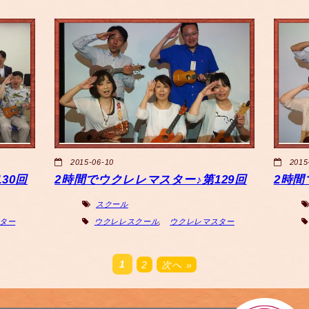
2015-06-10
2015
30回
2時間でウクレレマスター♪第129回
2時間
スクール
ター
ウクレレスクール
,
ウクレレマスター
1
2
次へ »