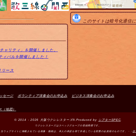
このサイトは暗号化通信
トチャリティ」を開催しました。
スティバルを開催しました！
リリース
ッセージ
ボランティア演奏会のお申込み
ビジネス演奏会のお申込み
ス（地図）
© 2014 - 2026 大阪ウクレレスターズ®.Produced by
シアターSPEC
.
ウクレレスターズはスペックグループの登録商標です。
＞当ウェブサイトに掲載されている画像・動画は、本人の承諾を得て作成している実際の会員様のものです。・・
詳