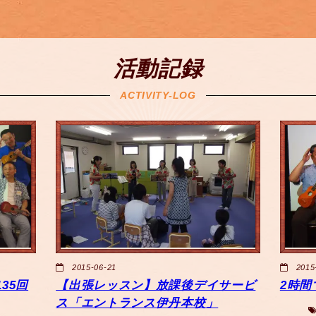
活動記録
ACTIVITY-LOG
2015-06-21
2015
35回
【出張レッスン】放課後デイサービ
2時間
ス「エントランス伊丹本校」