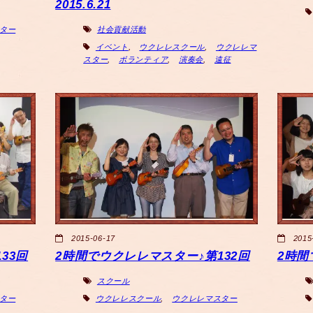
2015.6.21
ター
社会貢献活動
イベント
,
ウクレレスクール
,
ウクレレマ
スター
,
ボランティア
,
演奏会
,
遠征
2015-06-17
2015
33回
2時間でウクレレマスター♪第132回
2時間
スクール
ター
ウクレレスクール
,
ウクレレマスター